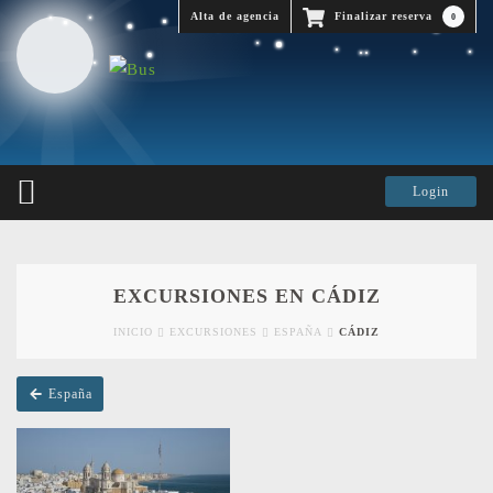
Alta de agencia
Finalizar reserva
0
EXCURSIONES EN CÁDIZ
INICIO
EXCURSIONES
ESPAÑA
CÁDIZ
España