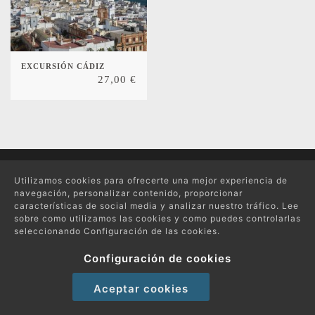
EXCURSIÓN CÁDIZ
27,00
€
Protección de datos
Utilizamos cookies para ofrecerte una mejor experiencia de
Política de compras y devoluciones
navegación, personalizar contenido, proporcionar
características de social media y analizar nuestro tráfico. Lee
Política de Cookies
sobre como utilizamos las cookies y como puedes controlarlas
seleccionando Configuración de las cookies.
Copyright 2026 © Excursiones por el Mundo | Todos los derechos reservados
Configuración de cookies
Aceptar cookies