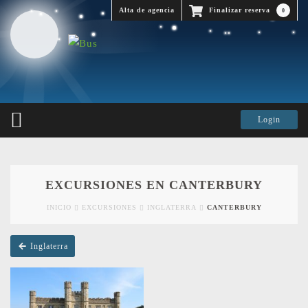
Alta de agencia
Finalizar reserva
0
EXCURSIONES EN CANTERBURY
INICIO
EXCURSIONES
INGLATERRA
CANTERBURY
Inglaterra