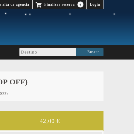
e alta de agencia
Finalizar reserva
0
Buscar
P OFF)
OFF)
42,00
€