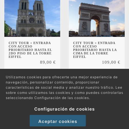
CITY TOUR + ENTRADA
CITY TOUR + ENTRADA
CON ACCESO
CON ACCESO
PRIORITARIO HASTA EL
PRIORITARIO HASTA LA
2DO PISO DE LA TORRE
CIMA DE LA TORRE
EIFFEL
EIFFEL
89,00
€
109,00
€
Utilizamos cookies para ofrecerte una mejor experiencia de
navegación, personalizar contenido, proporcionar
características de social media y analizar nuestro tráfico. Lee
sobre como utilizamos las cookies y como puedes controlarlas
seleccionando Configuración de las cookies.
Protección de datos
Política de compras y devoluciones
Configuración de cookies
Política de Cookies
Aceptar cookies
Copyright 2026 © Excursiones por el Mundo | Todos los derechos reservados