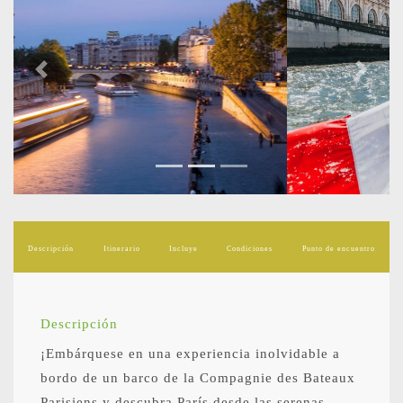
Previous
Next
Descripción
Itinerario
Incluye
Condiciones
Punto de encuentro
Descripción
¡Embárquese en una experiencia inolvidable a
bordo de un barco de la Compagnie des Bateaux
Parisiens y descubra París desde las serenas