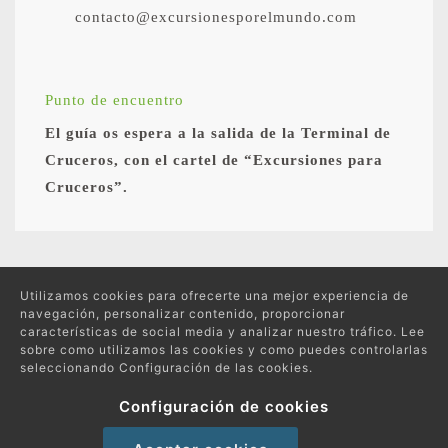
contacto@excursionesporelmundo.com
Punto de encuentro
El guía os espera a la salida de la Terminal de
Cruceros, con el cartel de “Excursiones para
Cruceros”.
Excursiones relacionadas
Utilizamos cookies para ofrecerte una mejor experiencia de
navegación, personalizar contenido, proporcionar
características de social media y analizar nuestro tráfico. Lee
sobre como utilizamos las cookies y como puedes controlarlas
seleccionando Configuración de las cookies.
Protección de datos
Política de compras y devoluciones
Configuración de cookies
Política de Cookies