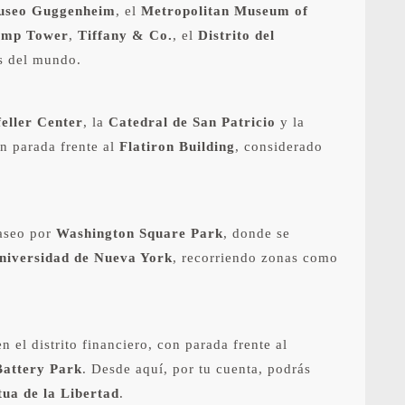
useo Guggenheim
, el
Metropolitan Museum of
ump Tower
,
Tiffany & Co.
, el
Distrito del
s del mundo.
eller Center
, la
Catedral de San Patricio
y la
on parada frente al
Flatiron Building
, considerado
paseo por
Washington Square Park
, donde se
niversidad de Nueva York
, recorriendo zonas como
 el distrito financiero, con parada frente al
Battery Park
. Desde aquí, por tu cuenta, podrás
tua de la Libertad
.