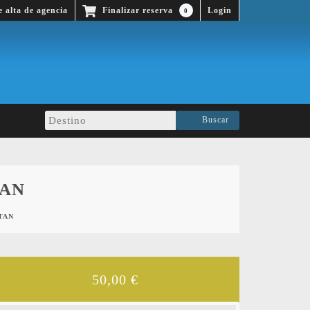
e alta de agencia
Finalizar reserva
0
Buscar
TAN
TAN
50,00
€