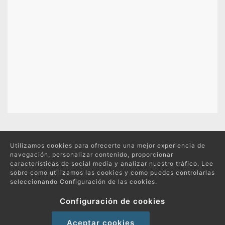
Excursiones relacionadas
Utilizamos cookies para ofrecerte una mejor experiencia de
navegación, personalizar contenido, proporcionar
características de social media y analizar nuestro tráfico. Lee
sobre como utilizamos las cookies y como puedes controlarlas
seleccionando Configuración de las cookies.
Protección de datos
Política de compras y devoluciones
Configuración de cookies
Política de Cookies
Aceptar cookies