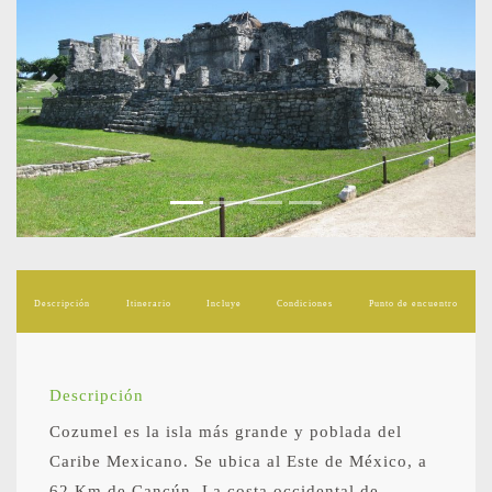
Previous
Next
Descripción
Itinerario
Incluye
Condiciones
Punto de encuentro
Descripción
Cozumel es la isla más grande y poblada del
Caribe Mexicano. Se ubica al Este de México, a
62 Km de Cancún. La costa occidental de