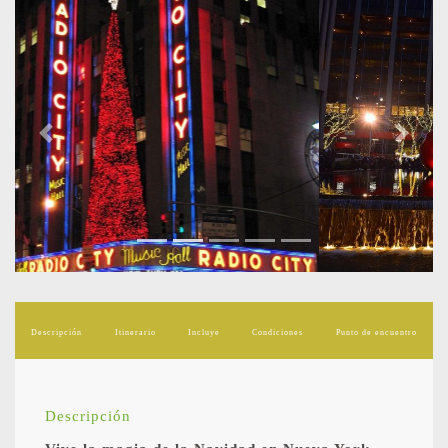
Previous
Next
Descripción
Itinerario
Incluye
Condiciones
Punto de encuentro
Descripción