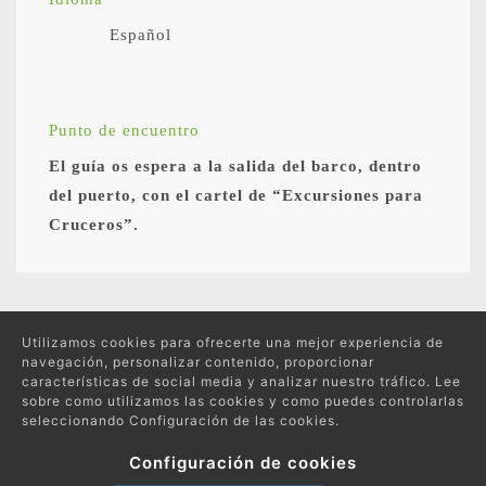
Español
Punto de encuentro
El guía os espera a la salida del barco, dentro
del puerto, con el cartel de “Excursiones para
Cruceros”.
Excursiones relacionadas
Utilizamos cookies para ofrecerte una mejor experiencia de
navegación, personalizar contenido, proporcionar
características de social media y analizar nuestro tráfico. Lee
sobre como utilizamos las cookies y como puedes controlarlas
seleccionando Configuración de las cookies.
Protección de datos
Política de compras y devoluciones
Configuración de cookies
Política de Cookies