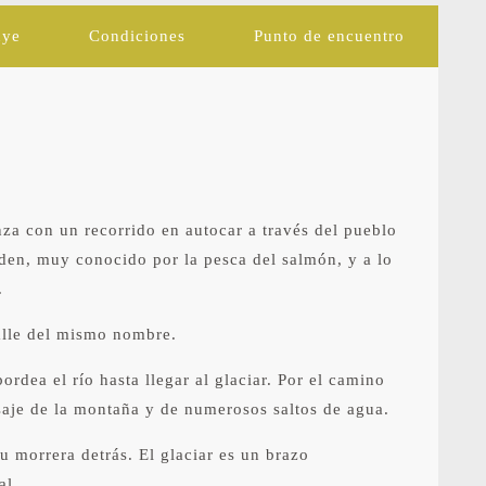
uye
Condiciones
Punto de encuentro
za con un recorrido en autocar a través del pueblo
lden, muy conocido por la pesca del salmón, y a lo
.
alle del mismo nombre.
rdea el río hasta llegar al glaciar. Por el camino
isaje de la montaña y de numerosos saltos de agua.
u morrera detrás. El glaciar es un brazo
al.