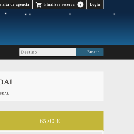
e alta de agencia
Finalizar reserva
0
Buscar
DAL
KSDAL
65,00
€