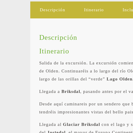
Descripción
Itinerario
Incl
Descripción
Itinerario
Salida de la excursión. La excursión comien
de Olden. Continuaréis a lo largo del río O
largo de las orillas del “verde”
Lago Olden
Llegada a
Briksdal
, pasando antes por el v
Desde aquí caminareis por un sendero que bo
tendréis impresionantes vistas del bello pa
Llegada al
Glaciar Briksdal
con el lago y s
del
Jostedal,
el mayor de Europa Continent