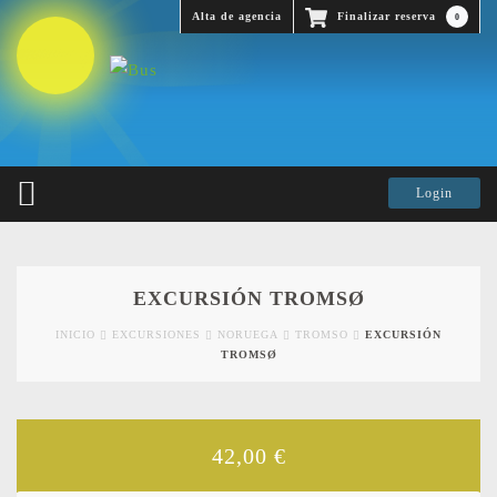
Alta de agencia
Finalizar reserva
0
EXCURSIÓN TROMSØ
INICIO
EXCURSIONES
NORUEGA
TROMSO
EXCURSIÓN
TROMSØ
42,00
€