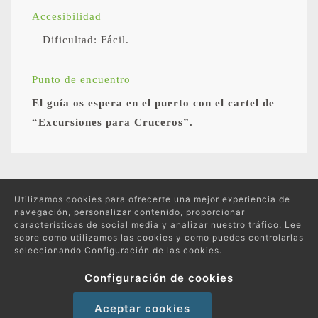
Accesibilidad
Dificultad: Fácil.
Punto de encuentro
El guía os espera en el puerto con el cartel de
“Excursiones para Cruceros”.
Excursiones relacionadas
Utilizamos cookies para ofrecerte una mejor experiencia de
navegación, personalizar contenido, proporcionar
características de social media y analizar nuestro tráfico. Lee
sobre como utilizamos las cookies y como puedes controlarlas
seleccionando Configuración de las cookies.
Protección de datos
Política de compras y devoluciones
Configuración de cookies
Política de Cookies
Aceptar cookies
Copyright 2026 © Excursiones por el Mundo | Todos los derechos reservados