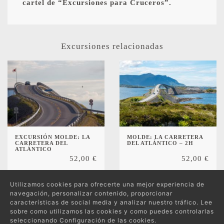
cartel de “Excursiones para Cruceros”.
Excursiones relacionadas
EXCURSIÓN MOLDE: LA
MOLDE: LA CARRETERA
CARRETERA DEL
DEL ATLÁNTICO – 2H
ATLÁNTICO
52,00
€
52,00
€
Utilizamos cookies para ofrecerte una mejor experiencia de
navegación, personalizar contenido, proporcionar
características de social media y analizar nuestro tráfico. Lee
sobre como utilizamos las cookies y como puedes controlarlas
seleccionando Configuración de las cookies.
Protección de datos